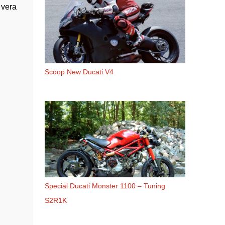
 vera
Scoop New Ducati V4
Special Ducati Monster 1100 – Tuning
S2R1K