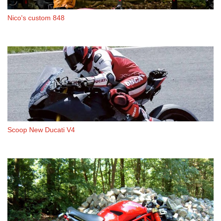
Nico's custom 848
Scoop New Ducati V4