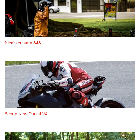
Nico's custom 848
Scoop New Ducati V4