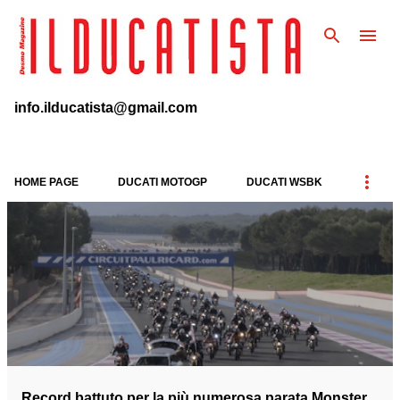
Passa ai contenuti principali
info.ilducatista@gmail.com
HOME PAGE
DUCATI MOTOGP
DUCATI WSBK
P
o
s
t
Record battuto per la più numerosa parata Monster