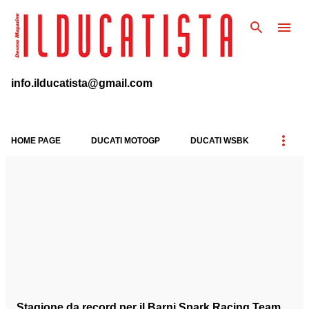
Passa ai contenuti principali
info.ilducatista@gmail.com
HOME PAGE
DUCATI MOTOGP
DUCATI WSBK
P
o
s
t
Stagione da record per il Barni Spark Racing Team