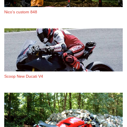
Nico's custom 848
Scoop New Ducati V4