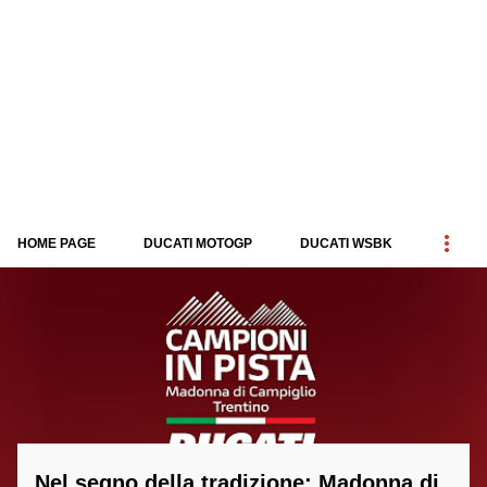
HOME PAGE
DUCATI MOTOGP
DUCATI WSBK
P
o
s
t
Nel segno della tradizione: Madonna di