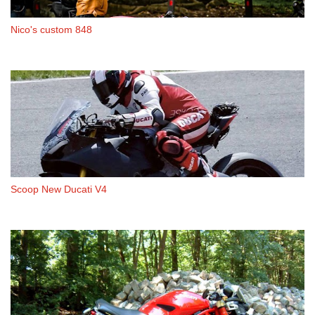
Nico's custom 848
Scoop New Ducati V4