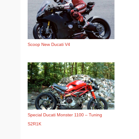
Scoop New Ducati V4
Special Ducati Monster 1100 – Tuning
S2R1K