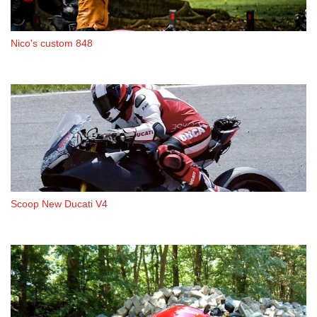
Nico's custom 848
Scoop New Ducati V4