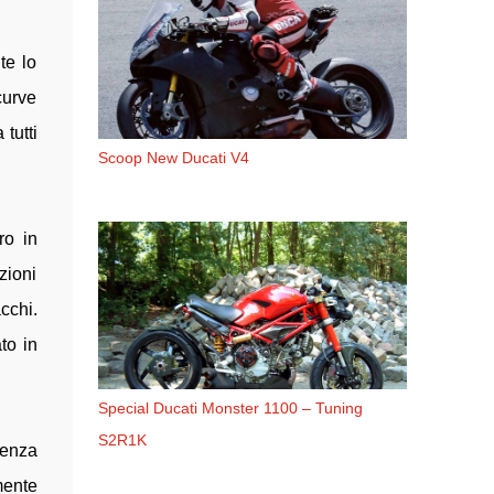
te lo
curve
tutti
Scoop New Ducati V4
ro in
zioni
cchi.
to in
Special Ducati Monster 1100 – Tuning
S2R1K
senza
mente