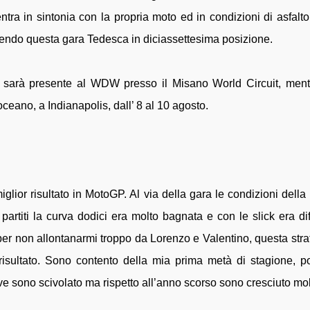
tra in sintonia con la propria moto ed in condizioni di asfalto
endo questa gara Tedesca in diciassettesima posizione.
sarà presente al WDW presso il Misano World Circuit, ment
eano, a Indianapolis, dall’ 8 al 10 agosto.
glior risultato in MotoGP. Al via della gara le condizioni della 
iti la curva dodici era molto bagnata e con le slick era diff
io per non allontanarmi troppo da Lorenzo e Valentino, questa stra
risultato. Sono contento della mia prima metà di stagione, p
ve sono scivolato ma rispetto all’anno scorso sono cresciuto mol