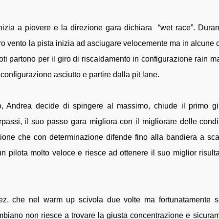
inizia a piovere e la direzione gara dichiara “wet race”. Duran
o vento la pista inizia ad asciugare velocemente ma in alcune 
oti partono per il giro di riscaldamento in configurazione rain ma 
onfigurazione asciutto e partire dalla pit lane.
to, Andrea decide di spingere al massimo, chiude il primo gi
ssi, il suo passo gara migliora con il migliorare delle condi
izione che con determinazione difende fino alla bandiera a sca
pilota molto veloce e riesce ad ottenere il suo miglior risulta
ez, che nel warm up scivola due volte ma fortunatamente 
mbiano non riesce a trovare la giusta concentrazione e sicura