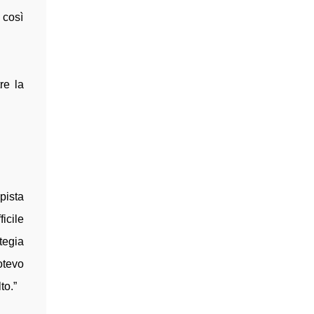
 così
re la
pista
icile
tegia
otevo
to.”