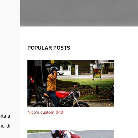
POPULAR POSTS
Nico's custom 848
rta a
no di