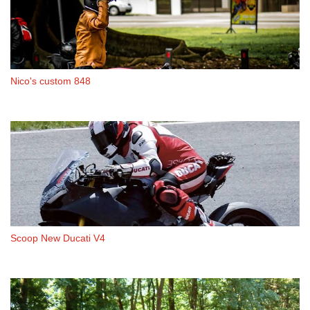
Nico's custom 848
Scoop New Ducati V4