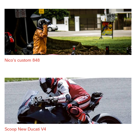
Nico's custom 848
Scoop New Ducati V4