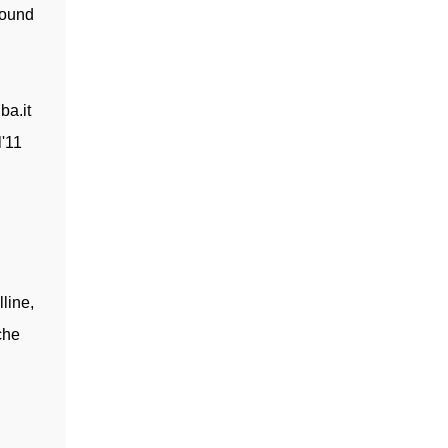
round
ba.it
l'11
line,
che