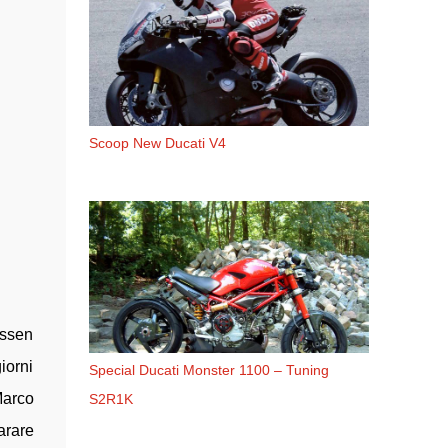
Scoop New Ducati V4
Assen
iorni
Special Ducati Monster 1100 – Tuning
Marco
S2R1K
arare