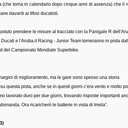
a (che torna in calendario dopo cinque anni di assenza) che il 
e davanti ai tifosi ducatisti.
otuto prendere le misure al tracciato con la Panigale R dell'Aru
 Ducati e l'Aruba.it Racing - Junior Team torneranno in pista dal
ound del Campionato Mondiale Superbike.
margini di miglioramento, ma le gare sono spesso una storia
 questa pista, anche se in questi giorni c'era vento e molto pol
mo lavorato duro per due giorni, trovando risposte importanti an
omanda. Ora ricaricherò le batterie in vista di Imola".
3)