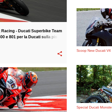
it Racing - Ducati Superbike Team
0 e 801 per la Ducati sulla pista
Scoop New Ducati V4
 BARNI
WSBK
Special Ducati Monst