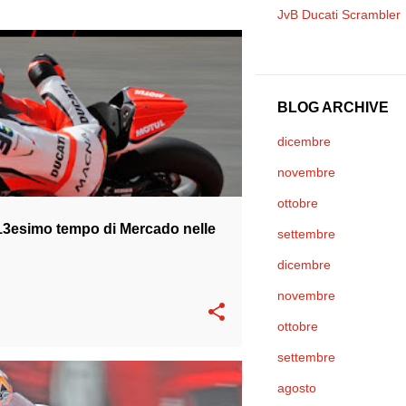
JvB Ducati Scrambler
 BARNI
WSBK
BLOG ARCHIVE
dicembre
novembre
ottobre
3esimo tempo di Mercado nelle
settembre
dicembre
novembre
ottobre
settembre
agosto
 BARNI
WSBK