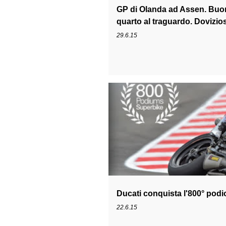
GP di Olanda ad Assen. Buon
quarto al traguardo. Dovizios
termina dodicesimo.
29.6.15
1199
CHAZ DAVIES
DAVIDE GIU
Ducati conquista l'800° podi
22.6.15