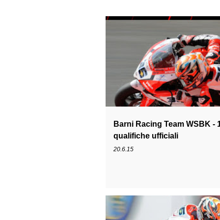
1199
LEANDRO MERCADO
TEAM
Barni Racing Team WSBK - 1
qualifiche ufficiali
20.6.15
1199
LEANDRO MERCADO
TEAM