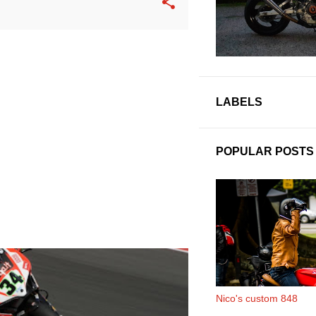
LABELS
POPULAR POSTS
GLIANO
WSBK
Nico's custom 848