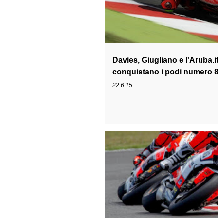
Davies, Giugliano e l'Aruba.
conquistano i podi numero 80
di Misano
22.6.15
1199
LEANDRO MERCADO
TEAM