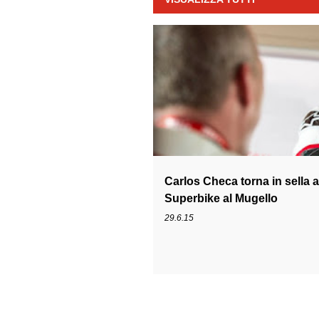
P
1199
1199 R
CARLOS CHECA
o
s
t
Carlos Checa torna in sella al
Superbike al Mugello
29.6.15