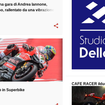
a gara di Andrea Iannone,
o, rallentato da una vibrazione,
GLIANO
WSBK
CAFE RACER ilduc
o in Superbike