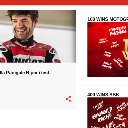
100 WINS MOTOG
WSBK
la Panigale R per i test
400 WINS SBK