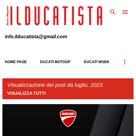
Passa ai contenuti principali
info.ilducatista@gmail.com
HOME PAGE
DUCATI MOTOGP
DUCATI WSBK
Visualizzazione dei post da luglio, 2023
VISUALIZZA TUTTI
P
o
s