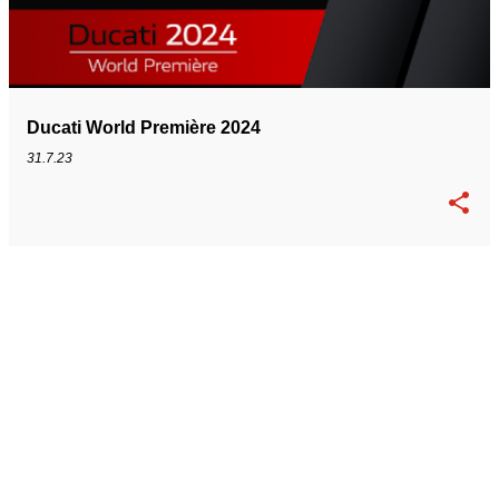
t
Ducati World Première 2024
31.7.23