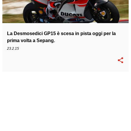
t
La Desmosedici GP15 è scesa in pista oggi per la
prima volta a Sepang.
23.2.15