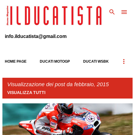
Passa ai contenuti principali
info.ilducatista@gmail.com
HOME PAGE
DUCATI MOTOGP
DUCATI WSBK
Visualizzazione dei post da febbraio, 2015
VISUALIZZA TUTTI
P
o
s