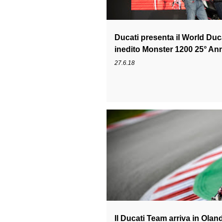
Ducati presenta il World Duc
inedito Monster 1200 25° Ann
27.6.18
ANDREA DOVIZIOSO
DESMOSEDICI
MOTOGP
Il Ducati Team arriva in Olan