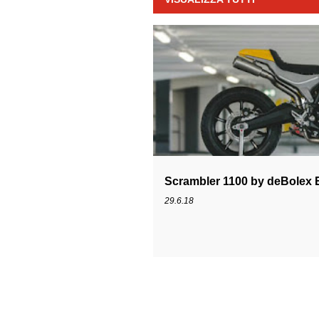
P
SCRAMBLER
SCRAMBLER 1100
o
s
t
Scrambler 1100 by deBolex 
29.6.18