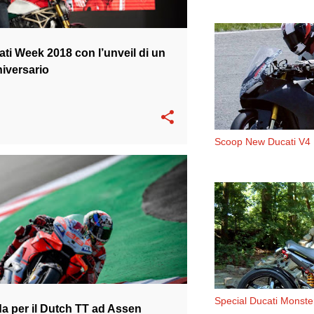
ati Week 2018 con l’unveil di un
iversario
Scoop New Ducati V4
 GP
GP18
JORGE LORENZO
+
Special Ducati Monst
da per il Dutch TT ad Assen