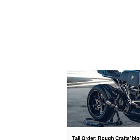
DUCATI CAFE RACER
SPECIAL
Tall Order: Rough Crafts’ bi