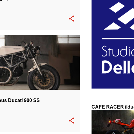
DUCATI SS 900
SPECIAL
ous Ducati 900 SS
CAFE RACER ilduc