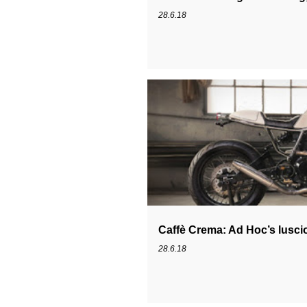
28.6.18
DUCATI CAFE RACER
DUCATI SS
Caffè Crema: Ad Hoc’s lusci
28.6.18